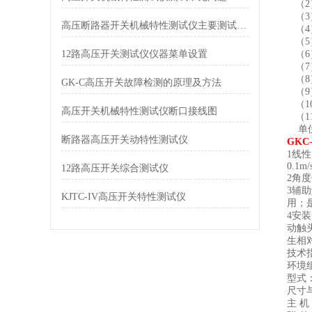
（2
（3
高压断路器开关机械特性测试仪主要测试项目及功能
（4
（5
12路高压开关测试仪仪器菜单设置
（
（
（
GK-C高压开关故障检测的原理及方法
（
（
高压开关机械特性测试仪断口接线图
（
单位
断路器高压开关动特性测试仪
GK
1线性
0.1m/
12路高压开关综合测试仪
2角度
3辅
KJTC-IV高压开关特性测试仪
用；
4安
动触
生相
技术
环境组
型
尺寸
主 机