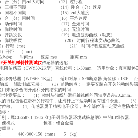
） 合（分）闸zui大时间 （13）过行程
） 三相不同期 （14）刚合（分）速度
） 同相不同期 （15）zui大速度
） 合（分）闸时间 （16）平均速度
6） 动作时间 （17）金短时间
7） 弹跳时间 （18）无流时间
8） 弹跳次数 （19）电流波形曲线（动态）
9） 弹跳幅度 （20） 时间行程速度动态
10）行程（ms） （21） 时间行程速度动态
11）开距 （mm）
均为: 时间ms 速度 m/s 距离 mm
C-F开关机械特性测试仪
传感器的选配：
电阻传感器（CWY30-2K型）直线位移：1-30mm 适用对象：真空断路器 
s
位移传感器（WDS65-1K型） 适用对象：SF6断路器 角位移：180º 距离
助触点 辅助触点安装： （1）辅助触点；一定要安装在开关的动触头
是用来记录合闸开始和分闸结束的时间.
装时注意要点： （1）动触头轴线与滑杆轴线间的同轴度误差≤0.2mm
头的行程包含在滑杆的行程中，让滑杆上下运动时留有缓冲余量。 （3
对位移。 （4）传感器属于精密电子仪器，各个部位请一定要注意防水
指标：
别：属GB6587.1-1986《电子测量仪器环境试验总纲》中的Ш组仪器.
式：便携式 包装：铝合金箱
与重量：:
： 440×300×150（mm） 5 （kg）