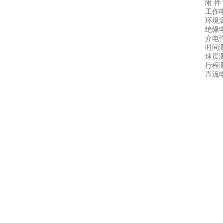
附 件
工作电
环境
绝
介电
时间测
速度测
行程
直流电