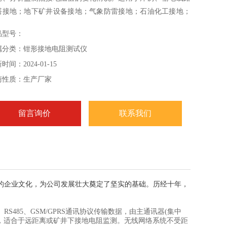
塔接地；地下矿井设备接地；气象防雷接地；石油化工接地；
讯接地；铁路设施接地；建筑接地、电气设备接地等等。
品型号：
属分类：钳形接地电阻测试仪
时间：2024-01-15
商性质：生产厂家
留言询价
联系我们
的企业文化，为公司发展壮大奠定了坚实的基础。历经十年，
、RS485、GSM/GPRS通讯协议传输数据，由主通讯器(集中
组成，适合于远距离或矿井下接地电阻监测。无线网络系统不受距