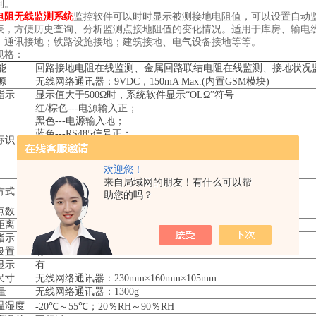
制。
电阻无线监测系统
监控软件可以时时显示被测接地电阻值，可以设置自动监
表，方便历史查询、分析监测点接地阻值的变化情况。适用于库房、输电
；通讯接地；铁路设施接地；建筑接地、电气设备接地等等。
规格：
能
回路接地电阻在线监测、金属回路联结电阻在线监测、接地状况
源
无线网络通讯器：9VDC，150mA Max.(内置GSM模块)
指示
显示值大于500Ω时，系统软件显示“OLΩ”符号
红/棕色---电源输入正；
黑色---电源输入地；
蓝色---RS485信号正；
标识
灰色---RS485信号负；
白---屏蔽地；
欢迎您！
(电源输入地与屏蔽地可以短路连接)
来自局域网的朋友！有什么可以帮
有线网络：RS232、RS485通信协议
方式
助您的吗？
无线网络：RS232、RS485、GSM通信协议
点数
无线网络：1～100个接地点，可扩展
距离
无线网络：不限制
指示
有
设置
有
显示
有
尺寸
无线网络通讯器：230mm×160mm×105mm
量
无线网络通讯器：1300g
温湿度
-20℃～55℃；20％RH～90％RH