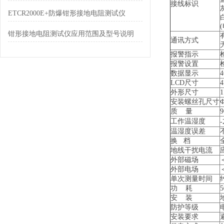
接线标识
ETCR2000E+防爆钳形接地电阻测试仪
钳形接地电阻测试仪应用范围及型号说明
通讯方式
报警指示
报警设置
数据显示
LCD尺寸
外形尺寸
安装螺丝孔尺寸
质 量
9
工作温湿度
温湿度误差
换 档
地线干扰电流
外部磁场
外部电场
单次测量时间
功 耗
5
安 装
防护等级
安装要求