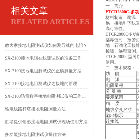
一．简介：
相关文章
ETCR2800C
材料制造，耐温
RELATED ARTICLES
易，接地引下线
高可靠性。
ETCR2800
临界值时，报警
教大家接地电阻测试仪如何测导线的电阻？
地；石油化工接地
检测、远程监测
ETCR2800
SX-3100接地电阻在线测试仪的准备工作
使用。
二．
技术规格：
SX-3100接地电阻测试仪的正确测量方法
功 能
电 源
SX-3100接地电阻测试仪之接地的原理
电阻量程
0
分 辨 率
0
SX-3100防雷数字接地电阻测试仪的工作原理及主要特点
显示范围
0
精 度
输电线路杆塔接地电阻测量方法
地线穿孔尺寸
溢出指示
连接线
胜绪提供钳形接地电阻测试仪现场使用方法
多功能接地电阻测试仪操作方法