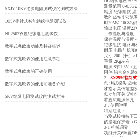
DC测试电压 500V 1
测量范围 0-0.5G
SXJY-10KV绝缘电阻测试仪的测试方法
精度 绝缘阻抗 温度
数的±5%其它范围
10KV指针式智能绝缘电阻测试仪
时20MΩ-10G
输出电压 温度23
NL2503双显绝缘电阻测试仪
工作温度与湿度 -10
保存温度与湿度 -20
绝缘阻抗 电路与
数字式兆欧表功能及特征描述
耐压 电路与机壳间
尺寸 200（长）×
数字式兆欧表的使用注意事项
重量 2Kg左右
电源 8节1.5V
数字式兆欧表的正确使用
附件 铝合金包装
2．
SX2550指针
① 测试探头 ②
数字式兆欧表的使用前准备介绍
④指示高低范围发
⑥功能开关 ⑦电
5KV绝缘电阻测试仪的测试方法
⑨直流电源插孔
3．使用说明
特别注意：
当测试旋扭按下工
的接地保护端（G
3-1 机械调零
功能开关6照置O