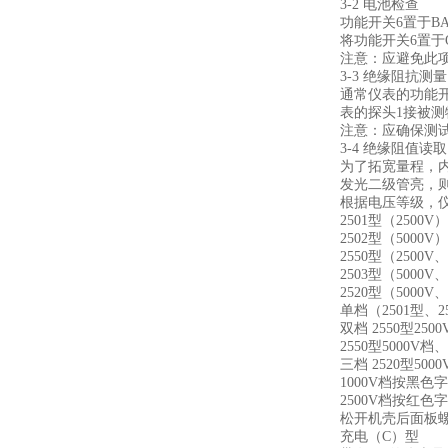
3-2 电池检查
功能开关6置于B
将功能开关6置于
注意：应避免此
3-3 绝缘阻抗测量
通常仪表的功能开
表的探头1接被
注意：应确保测
3-4 绝缘阻值读取
为了拓宽量程，
发光二级管亮，
根据电压等级，
2501型（2500V
2502型（5000V
2550型（2500V
2503型（5000V
2520型（5000V
单档（2501型、
双档 2550型25
2550型5000V
三档 2520型5
1000V档按黑色
2500V档按红
松开机壳后面板
充电（C）型