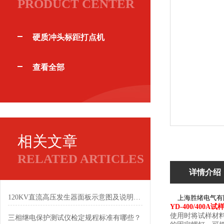
PRODUCT CENTER
硬质冲头标距打点机
查看全部
相关文章
RELATED ARTICLES
详情介绍
120KV直流高压发生器面板示意图及说明，一看即懂
上海
胜绪
电气有
YD-400/400A
使用时将试样材
三相继电保护测试仪检定规程标准有哪些？