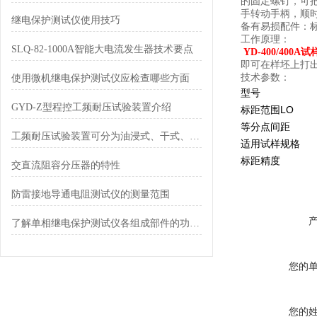
的固定螺钉，可
手转动手柄，顺
继电保护测试仪使用技巧
备有易损配件：
工作原理：
SLQ-82-1000A智能大电流发生器技术要点
YD-400/400A
即可在样坯上打出
技术参数：
使用微机继电保护测试仪应检查哪些方面
型号
GYD-Z型程控工频耐压试验装置介绍
标距范围LO
等分点间距
工频耐压试验装置可分为油浸式、干式、充气式
适用试样规格
标距精度
交直流阻容分压器的特性
防雷接地导通电阻测试仪的测量范围
了解单相继电保护测试仪各组成部件的功能特点有助于保障作业安全
您的
您的