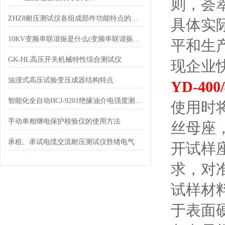
则，荟
ZHZ8耐压测试仪各组成部件功能特点的专业阐释与分享
具体实
10KV变频串联谐振是什么(变频串联谐振的优点和原理)
平和生
GK-HL高压开关机械特性综合测试仪
现企业
油浸式高压试验变压成器结构特点
YD-40
智能化全自动HCJ-9201绝缘油介电强度测试仪
使用时
手动单相继电保护校验仪的使用方法
丝母座
承租、承试电缆交流耐压测试仪胜绪电气
开试样
求，对
试样材
于表面