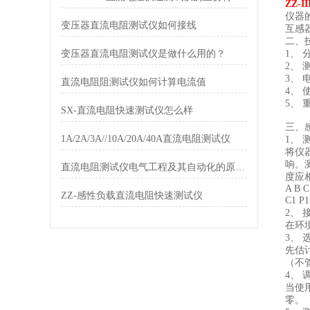
ZZ-
仪器
变压器直流电阻测试仪如何接线
互感
二、
变压器直流电阻测试仪是做什么用的？
1、 
2、 
3、 电
直流电阻阻测试仪如何计算电流值
4、 
5、 
SX-直流电阻快速测试仪怎么样
三、感
1A/2A/3A//10A/20A/40A直流电阻测试仪
1、
将仪
响。
直流电阻测试仪电气工程及其自动化的原则和设计思想
度应
A B C
ZZ-感性负载直流电阻快速测试仪
C1 P
2、 
在环
3、 
先估
（不管
4、 
当使
零。