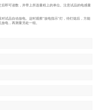
稳定后即可读数，并带上所选量程上的单位。注意试品的电感量
仪器对试品自动放电。这时观察“放电指示"灯，待灯熄后，方能
机放电，再测量另处一组。