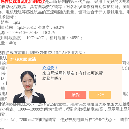
III感性负载直流电阻测试仪
是zui近研制的第三代产品。采用了良好的大
的自动化程度高；具有自动数字调零；对各种误操作有自动保护功能。测
器、电机绕组等感性试品的直流电阻的测量。也可适合于开关接触电阻、
技术指标：
分辨率：1μΩ
测量范围：1μΩ~20KΩ 准确度：±0.2%
源: ~220V±10% 50Hz； DC12V
使用环境温度：-10℃~40℃， 相对湿度：<85%；
重量：4Kg
性负载直流电阻测试仪HRZZ-III(1A)使用方法：
 测试线的连接方法：
器的C1、P1、P2、C2端子与被测电阻按图1的方法连接好，这种连法，
欢迎您！
测量的值即为B、C之间的电阻值。在使用中，如果本仪器随带的测试线
来自局域网的朋友！有什么可以帮
相等
 D
助您的吗？
1 （ 图1） P2 C2
接地：
境电磁干扰严重或被测试品为感性时，应将仪器地端子与试品地（或大地
选量程：
计被测物的电阻大小，选择合适的量程。如果试品电阻值大致范围无法确
小数点）1999—19999之间为*量程，得到的数据精度zui高，显示屏上显
调零：
用“20mΩ"、“200 mΩ"档时需调零。连好被测电阻后在“准备"状态下