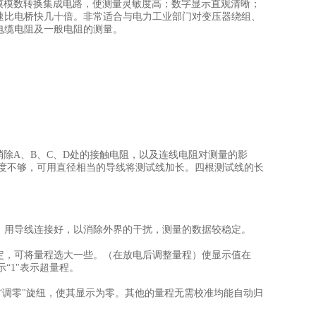
规模模数转换集成电路，使测量灵敏度高；数字显示直观清晰；
速比电桥快几十倍。非常适合与电力工业部门对变压器绕组、
电缆电阻及一般电阻的测量。
可消除A、B、C、D处的接触电阻，以及连线电阻对测量的影
长度不够，可用直径相当的导线将测试线加长。四根测试线的长
）用导线连接好，以消除外界的干扰，测量的数据较稳定。
定，可将量程选大一些。（在放电后调整量程）使显示值在
示“1"表示超量程。
，调节“调零"旋纽，使其显示为零。其他的量程无需校准均能自动归