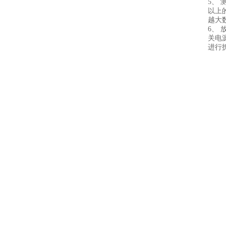
5、 
以上
越大
6、 
关电
进行