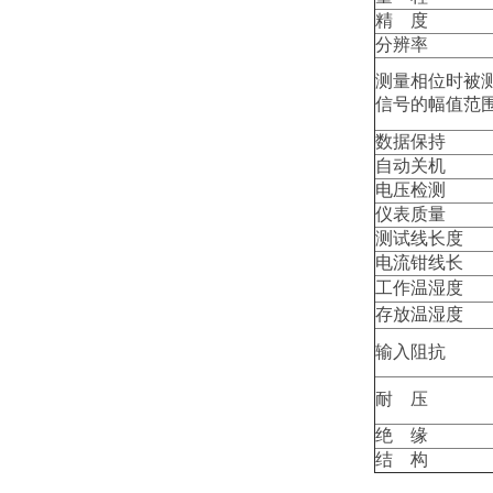
精 度
分辨率
测量相位时被
信号的幅值范
数据保持
自动关机
电压检测
仪表质量
测试线长度
电流钳线长
工作温湿度
存放温湿度
输入阻抗
耐 压
绝 缘
结 构