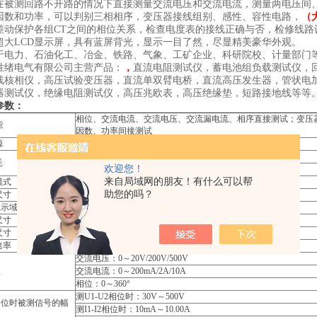
在被测回路不开路的情况下直接测量交流电压和交流电流，测量两电压间
因数和功率，可以判别三相相序，变压器接线组别、感性、容性电路，
（
差动保护各组CT之间的相位关系，检查电度表的接线正确与否，检修线路
超大LCD显示屏，具有蓝屏背光，显示一目了然，尽显精美豪华外观。
于电力、石油化工、冶金、铁路、气象、工矿企业、科研院校、计量部门
胜绪电气有限公司主营产品：
，
直流电阻测试仪，蓄电池组负载测试仪，
线核相仪，高压试验变压器，直流单双臂电桥，直流高压发生器，管状电
器测试仪，绝缘电阻测试仪，高压兆欧表，高压绝缘垫，短路接地线等等
参数：
相位、交流电流、交流电压、交流漏电流、相序直接测试；变压
能
因数、功率间接测试
源
DC9V 碱性干电池（1.5V AA×6）
开启背光灯zui大约35mA,电池连续工作约40小时
耗
欢迎您！
关闭背光灯,仪表耗电约5mA,电池连续工作约300小时
来自局域网的朋友！有什么可以帮
模式
LCD显示，蓝屏背光功能，适合昏暗场所
助您的吗？
尺寸
70mm×62mm
显示域
64mm×54mm
尺寸
长宽厚：196mm×92mm×54mm
尺寸
Φ40mm
速率
约3次/秒
交流电压：0～20V/200V/500V
程
交流电流：0～200mA/2A/10A
相位：0～360°
测U1-U2相位时：30V～500V
相位时被测信号的幅
测I1-I2相位时：10mA～10.00A
围