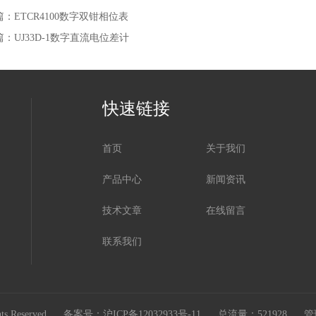
篇：
ETCR4100数字双钳相位表
篇：
UJ33D-1数字直流电位差计
快速链接
首页
关于我们
产品中心
新闻资讯
技术文章
在线留言
联系我们
s Reserved
备案号：沪ICP备12032933号-11
总流量：521928
管