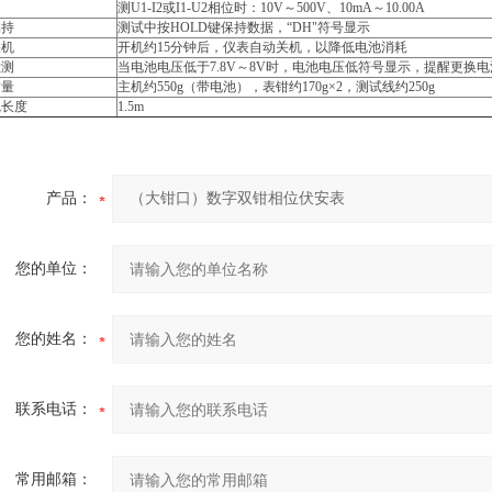
测U1-I2或I1-U2相位时：10V～500V、10mA～10.00A
保持
测试中按HOLD键保持数据，“DH"符号显示
关机
开机约15分钟后，仪表自动关机，以降低电池消耗
检测
当电池电压低于7.8V～8V时，电池电压低符号显示，提醒更换电
质量
主机约550g（带电池），表钳约170g×2，测试线约250g
线长度
1.5m
产品：
您的单位：
您的姓名：
联系电话：
常用邮箱：