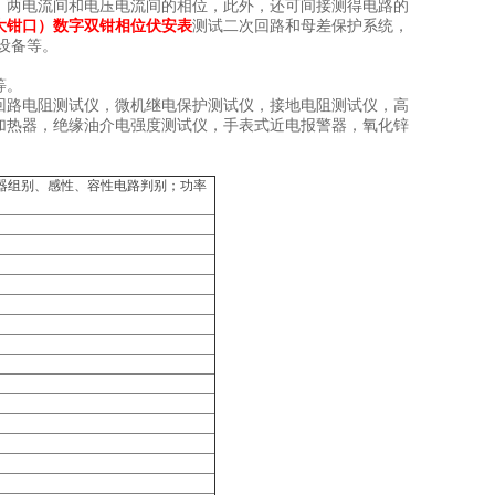
、两电流间和电压电流间的相位，此外，还可间接测得电路的
大钳口）数字双钳相位伏安表
测试二次回路和母差保护系统，
设备等。
等。
回路电阻测试仪，微机继电保护测试仪，接地电阻测试仪，高
加热器，绝缘油介电强度测试仪，手表式近电报警器，氧化锌
。
器组别、感性、容性电路判别；功率