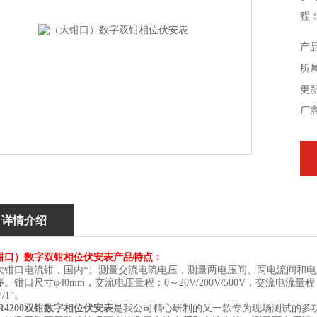
程：
产
所
更新
厂
详情介绍
钳口）数字双钳相位伏安表产品特点：
大钳口电流钳，国内*。测量交流电流电压，测量两电压间、两电流间和
。钳口尺寸φ40mm，交流电压量程：0～20V/200V/500V，交流电流量程：0
V/1°。
R4200双钳数字相位伏安表
是我公司精心研制的又一款专为现场测试的多