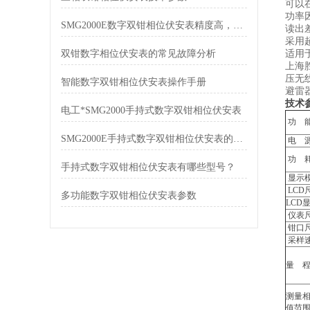
可以
功率
SMG2000E数字双钳相位伏安表精度高，测量快
读出
采用
双钳数字相位伏安表的常见故障分析
适用
上海
压无
智能数字双钳相位伏安表操作手册
避雷
技术
电工*SMG2000手持式数字双钳相位伏安表
功 
SMG2000E手持式数字双钳相位伏安表的功能表现
电 
功 
手持式数字双钳相位伏安表有哪些型号？
显示
LCD
多功能数字双钳相位伏安表参数
LCD
仪表
钳口
采样
量 
测量
值范