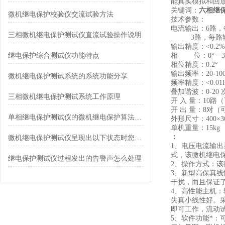
能真实模拟和回
关键词：
六相继保
微机继电保护校验仪交流试验方法
技术参数：
电流输出：6路，每路
三相微机继电保护测试仪直流试验操作说明
3路，每路输出AC
输出精度：<0.2%
继电保护综合测试仪功能特点
相 位：0°—36
相位精度：0.2°
输出频率：20-100
微机继电保护测试系统的系统功能分享
频率精度：<0.01
叠加谐波：0-20 
三相微机继电保护测试系统工作原理
开 入 量：10路
开 出 量：8对（
单相继电保护测试仪的微机继电保护算法解析
外形尺寸：400×36
单机重量：15kg
：
微机继电保护测试仪呈现出以下状态时您了解是代表了什么吗？
1、电压电流输出
式，该微机继电
继电保护测试仪过程发出的告警声怎么处理
2、操作方式：
3、新型高保真
干扰，而且保证
4、高性能主机：
失真小线性好。
即可工作，流动
5、软件功能*