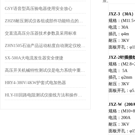
展。
GSY语音型高压验电器使用安全放心
JXZ-3
（30A
规格：(M11.5
ZHZ8耐压测试仪各组成部件功能特点的专业阐释与分享
电流：30A
交直流高压分压器技术参数及采用标准
插孔：φ4m
耐压：3KV
ZHN1505石油产品运动粘度自动测定仪校检证书
面板开孔：φ11
JXZ-2
针插
接
SX-500A大电流发生器安全便捷
规格：(M2.8×
高压开关机械特性测试仪是电力系统中重要的控制设备
电流： 5A
插孔：φ2mm
HRY4-380V/4KW护套式电加热器
耐压：3KV
面板开孔：φ5.
HLY-III回路电阻测试仪接线方法和操作流程
JXZ-W
（20
规格：(M10×8
电流：200A
耐压：3KV
面板开孔：φ15