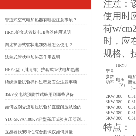
注意：
使用时
管道式空气电加热器有哪些注意事项？
荷w/c
HRY5护套式管状电加热器使用说明
时，应
阐述护套式管状电加热器怎么使用？
规格、
法兰式管状电加热器作用说明
HRY8
HRY5型（川润牌）护套式管状电加热器
型号
参数
电
电压
绝缘测量试验操作过程及安全注意事项
功率
面
（V）
（w
35kV变电站预防性试验用到哪些设备
2KW
380
0.31
3KW
380
0.31
如何区别交流耐压试验和直流耐压试验的
4KW
380
0.31
5KW
380
0.31
6KW
380
0.31
YDJ-5KVA/100KV轻型高压试验变压器到底有多轻
特点：
互感器伏安特性综合测试仪如何测量