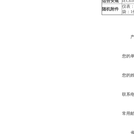
适合安规
IEC6
仪表：
随机附件
袋：1
您的
您的
联系
常用