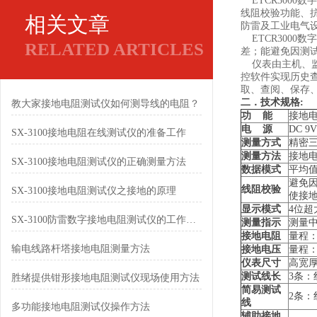
ETCR3000
线阻校验功能、
相关文章
防雷及工业电气
ETCR3000
RELATED ARTICLES
差；能避免因测
仪表由主机、监
控软件实现历史查
取、查阅、保存
二．
技术规格:
教大家接地电阻测试仪如何测导线的电阻？
功 能
接地
电 源
DC 9
SX-3100接地电阻在线测试仪的准备工作
测量方式
精密
测量方法
接地电
SX-3100接地电阻测试仪的正确测量方法
数据模式
平均值
避免
线阻校验
SX-3100接地电阻测试仪之接地的原理
使接
显示模式
4位超
SX-3100防雷数字接地电阻测试仪的工作原理及主要特点
测量指示
测量中
接地电阻
量程：0
输电线路杆塔接地电阻测量方法
接地电压
量程：
仪表尺寸
高宽厚：
测试线长
3条：
胜绪提供钳形接地电阻测试仪现场使用方法
简易测试
2条：
线
多功能接地电阻测试仪操作方法
辅助接地