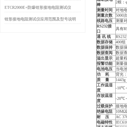
2根：φ
棒
ETCR2000E+防爆钳形接地电阻测试仪
测量时间
对地电
测量次数
500
钳形接地电阻测试仪应用范围及型号说明
线路电压
测量对
RS232
接
具有R
口
通 讯 线
RS23
数据存储
400
数据保持
数据保
数据查阅
数据查
溢出显示
超量程
报警功能
测量值
电池电压
当电池
功 耗
背光：
质 量
144
工作温湿
-10℃
度
存放温湿
-20℃
度
过载保护
接地电
绝缘电阻
10M
耐 压
AC 
电磁特性
IEC6