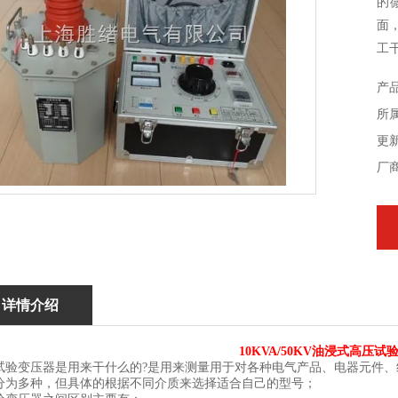
的
面
工
产
所
更新
厂
详情介绍
10KVA/50KV油浸式高压
试验变压器是用来干什么的?是用来测量用于对各种电气产品、电器元件
分为多种，但具体的根据不同介质来选择适合自己的型号；