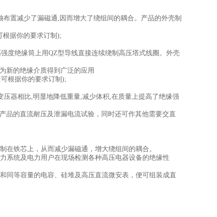
轴布置减少了漏磁通,因而增大了绕组间的耦合。产品的外壳制
容量可根据你的要求订制);
的高强度绝缘筒上用QZ型导线直接连续绕制高压塔式线圈。外壳
作为新的绝缘介质得到广泛的应用
和容量可根据你的要求订制);
变压器相比,明显地降低重量,减少体积,在质量上提高了绝缘强
器产品的直流耐压及泄漏电流试验，同时还可作其他需要交直
绕制在铁芯上，从而减少漏磁通，增大绕组间的耦合。
电力系统及电力用户在现场检测各种高压电器设备的绝缘性
级和同等容量的电容、硅堆及高压直流微安表，便可组装成直