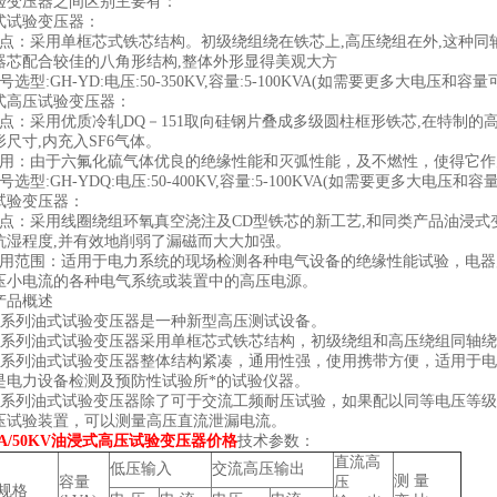
验变压器之间区别主要有：
式试验变压器：
优点：采用单框芯式铁芯结构。初级绕组绕在铁芯上,高压绕组在外,这种同
器芯配合较佳的八角形结构,整体外形显得美观大方
号选型:GH-YD:电压:50-350KV,容量:5-100KVA(如需要更多大电压和
式高压试验变压器：
优点：采用优质冷轧DQ－151取向硅钢片叠成多级圆柱框形铁芯,在特制
形尺寸,内充入SF6气体。
应用：由于六氟化硫气体优良的绝缘性能和灭弧性能，及不燃性，使得它
号选型:GH-YDQ:电压:50-400KV,容量:5-100KVA(如需要更多大电压
试验变压器：
优点：采用线圈绕组环氧真空浇注及CD型铁芯的新工艺,和同类产品油浸式
抗湿程度,并有效地削弱了漏磁而大大加强。
适用范围：适用于电力系统的现场检测各种电气设备的绝缘性能试验，电
压小电流的各种电气系统或装置中的高压电源。
产品概述
SB系列油式试验变压器是一种新型高压测试设备。
SB系列油式试验变压器采用单框芯式铁芯结构，初级绕组和高压绕组同轴
SB系列油式试验变压器整体结构紧凑，通用性强，使用携带方便，适用于
是电力设备检测及预防性试验所*的试验仪器。
SB系列油式试验变压器除了可于交流工频耐压试验，如果配以同等电压等
压试验装置，可以测量高压直流泄漏电流。
VA/50KV油浸式高压试验变压器价格
技术参数：
直流高
低压输入
交流高压输出
测 量
容量
压
规格