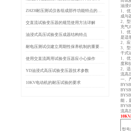
而试
油浸
ZHZ8耐压测试仪各组成部件功能特点的专业阐释与分享
1、
成与
2、型
交直流试验变压器的规范使用方法详解
充气
1、
油浸式高压试验变压成器结构特点
是适
2、
耐电压测试仪建立周期性保养机制的重要性分享
3、型
干式
1、
使用交直流两用试验变压器应小心操作
度和
2、
YD油浸式高压试验变压器技术参数
流高
一、
10KV电动机的耐压试验的要求
BY
BY
BY
能，
BY
流高
10K
型号