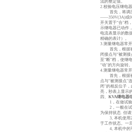
流的整定值。
2.校验电压继电
首先，将调压器置于
——350V(3
开关置于“合"档
示继电器已动作
电流表显示的数据
精确的表计）。
3.测量继电器常
首先，根据被测
闭接点与“被测接
至“断"档，使继
“动"的方向旋
4.测量继电器常
首先，根据被测
点与“被测接点"
闭"的相反位子，
亮，秒表上显示
四、
KVA继电器
1，在做试验过程
2，一般在试验
为保持状态. 但
3, 本机使用2
于工作状态。一旦
4, 本机中的