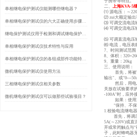
于携带等特点。
二、
上海KVA-
​单相继电保护测试仪能测哪些继电器？
⑴ 源电压：～220V
⑵ zui大额定输出
单相继电保护测试仪的六大正确使用步骤分享
⑶ 可调交流电流输
⑷ 可调交流电压输
继电保护测试仪用于检测和调试继电保护装置
0—～1
⑸ 可调直流电压输出
⑹ 电流，电压表
单相继电保护测试仪技术特性与应用
7、时间测试范围：0
8、体积：320×26
单相继电保护测试仪的各组成部件功能特点分享
9、重量：20kg
三、
使用说明：
微机继电保护测试仪使用方法
首先，将被试继
输出"、或“0--
然后，用电压选择
三相继电保护测试仪相关参数
关放在试验要求的位
-100A"时，
微机继电保护测试仪可以做那些试验项目？
如果：使用直流
“保持、不保持
1.校验电流继电
首先，将调压器置于
5A(～220V
开或常闭触点与“
子，此时蜂鸣器