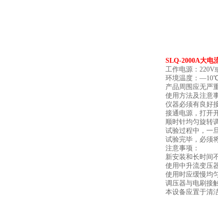
SLQ-2000A大
工作电源：220V或
环境温度：—10℃
产品周围应无严
使用方法及注意
仪器必须有良好
接通电源，打开
顺时针均匀旋转
试验过程中，一
试验完毕，必须
注意事项：
新安装和长时间不
使用中升流变压
使用时应缓慢均
调压器与电刷接
本设备应置于清