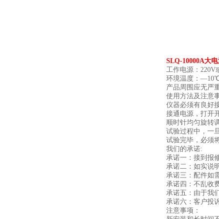
SLQ-10000A
工作电源：220V或
环境温度：—10℃
产品周围应无严
使用方法及注意
仪器必须有良好
接通电源，打开
顺时针均匀旋转
试验过程中，一
试验完毕，必须
我们的承诺:
承诺一：接到报
承诺二：如实说
承诺三：配件如
承诺四：不乱收
承诺五：由于我
承诺六：客户投
注意事项：