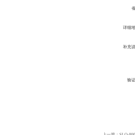
详细
补充
验
上一篇：
SLQ-8