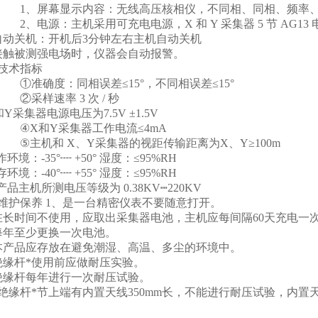
屏幕显示内容：无线高压核相仪，不同相、同相、频率、X、
电源：主机采用可充电电源，X 和 Y 采集器 5 节 AG13 
自动关机：开机后3分钟左右主机自动关机
接触被测强电场时，仪器会自动报警。
技术指标
确度：同相误差≤15°，不同相误差≤15°
样速率 3 次 / 秒
Y采集器电源电压为7.5V ±1.5V
X和Y采集器工作电流≤4mA
机和 X、Y采集器的视距传输距离为X、Y≥100m
环境：-35°┉ +50° 湿度：≤95%RH
环境：-40°┉ +55° 湿度：≤95%RH
产品主机所测电压等级为 0.38KV┉220KV
维护保养 1、是一台精密仪表不要随意打开。
在长时间不使用，应取出采集器电池，主机应每间隔60天充电一次
每年至少更换一次电池。
本产品应存放在避免潮湿、高温、多尘的环境中。
绝缘杆*使用前应做耐压实验。
绝缘杆每年进行一次耐压试验。
绝缘杆*节上端有内置天线350mm长，不能进行耐压试验，内置天