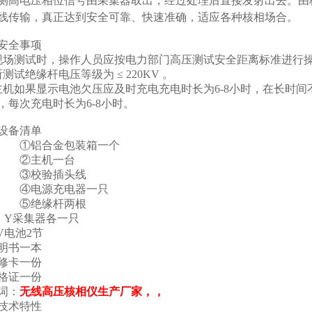
测高电压相位信号由采集器取出，经过处理后直接发射出去。由
线传输，真正达到安全可靠、快速准确，适应各种核相场合。
安全事项
现场测试时，操作人员应按电力部门高压测试安全距离标准进行
所测试绝缘杆电压等级为 ≤ 220KV 。
主机如果显示电池欠压应及时充电充电时长为6-8小时，在长时间
，每次充电时长为6-8小时。
设备清单
铝合金包装箱一个
主机一台
校验插头线
电源充电器一只
绝缘杆两根
，Y采集器各一只
2V电池2节
明书一本
修卡一份
格证一份
词：
无线高压核相仪生产厂家，，
技术特性