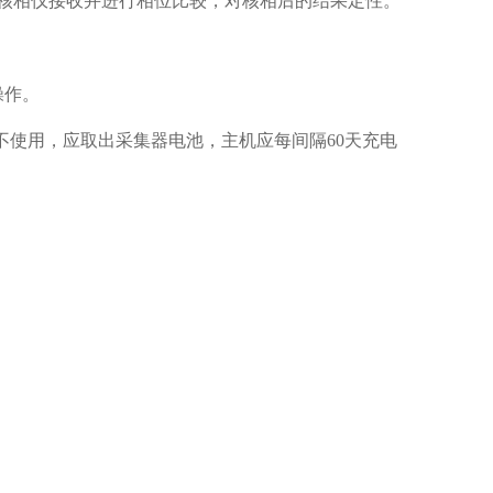
核相仪接收并进行相位比较，对核相后的结果定性。
操作。
不使用，应取出采集器电池，主机应每间隔60天充电