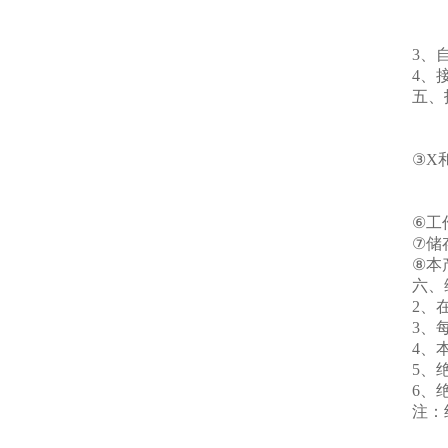
1、
2、
3、
4、
五、
①准
②采
③X和
④
⑤主
⑥工作
⑦储存
⑧本
六、
2、
3、
4、
5、
6、
注：