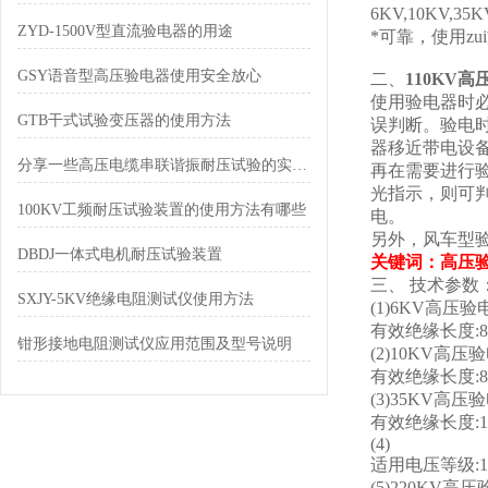
6KV,10KV
ZYD-1500V型直流验电器的用途
*可靠，使用z
GSY语音型高压验电器使用安全放心
二、
110KV
使用验电器时
GTB干式试验变压器的使用方法
误判断。验电
器移近带电设
分享一些高压电缆串联谐振耐压试验的实际操作案例
再在需要进行
光指示，则可
100KV工频耐压试验装置的使用方法有哪些
电。
另外，风车型
DBDJ一体式电机耐压试验装置
关键词：高压
三、
技术参数
SXJY-5KV绝缘电阻测试仪使用方法
(1)6KV高压验
有效绝缘长度:84
钳形接地电阻测试仪应用范围及型号说明
(2)10KV高压
有效绝缘长度:84
(3)35KV高压
有效绝缘长度:18
(4)
适用电压等级:11
(5)220KV高