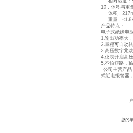
相对湿度：≤8
10．体积与重
体积：217mm
重量：<1.8k
产品特点：
电子式绝缘电阻
1.输出功率大
2.量程可自
3.高压数字兆
4.仪表开启高
5.不怕短路，
公司主营产品
式近电报警器
您的