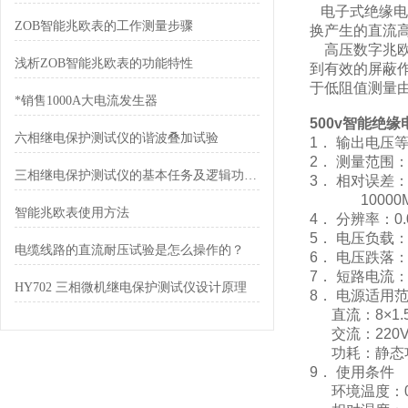
电子式绝缘电阻
ZOB智能兆欧表的工作测量步骤
换产生的直流高
高压数字兆欧
浅析ZOB智能兆欧表的功能特性
到有效的屏蔽作
于低阻值测量
*销售1000A大电流发生器
500v智能绝
六相继电保护测试仪的谐波叠加试验
1． 输出电压等级：
2． 测量范围：0
三相继电保护测试仪的基本任务及逻辑功能介绍
3． 相对误差：0
10000MΩ～
智能兆欧表使用方法
4． 分辨率：0.0
5． 电压负载：2
电缆线路的直流耐压试验是怎么操作的？
6． 电压跌落：
7． 短路电流：
HY702 三相微机继电保护测试仪设计原理
8． 电源适用
直流：8×1.5
交流：220V/
功耗：静态功耗≤
9． 使用条件
环境温度：0