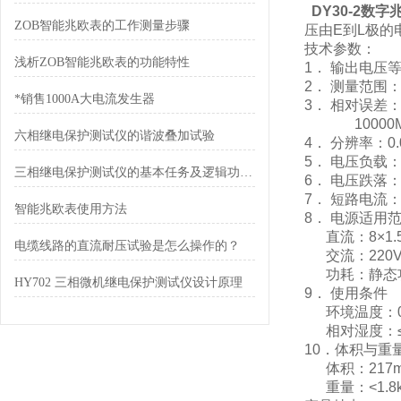
DY30-2数字
ZOB智能兆欧表的工作测量步骤
压由E到L极的
技术参数：
浅析ZOB智能兆欧表的功能特性
1． 输出电压等级：
2． 测量范围：0
*销售1000A大电流发生器
3． 相对误差：0
10000MΩ～
六相继电保护测试仪的谐波叠加试验
4． 分辨率：0.0
5． 电压负载：2
三相继电保护测试仪的基本任务及逻辑功能介绍
6． 电压跌落：
7． 短路电流：
智能兆欧表使用方法
8． 电源适用
直流：8×1.5
电缆线路的直流耐压试验是怎么操作的？
交流：220V/
功耗：静态功耗≤
HY702 三相微机继电保护测试仪设计原理
9． 使用条件
环境温度：0
相对湿度：≤8
10．体积与重
体积：217mm
重量：<1.8k