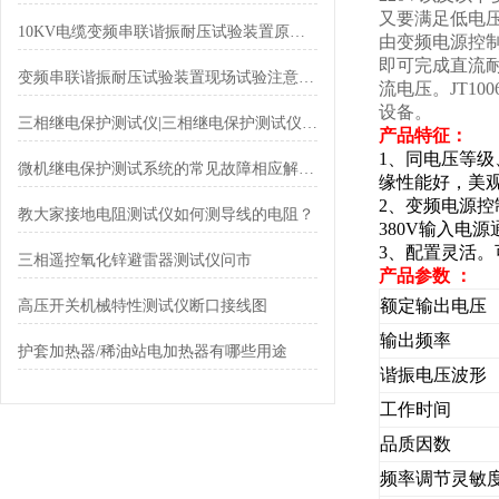
又要满足低电
10KV电缆变频串联谐振耐压试验装置原理图分析总结
由变频电源控
即可完成直流
变频串联谐振耐压试验装置现场试验注意事项
流电压。JT1
设备。
三相继电保护测试仪|三相继电保护测试仪概述
产品特征：
1、同电压等
微机继电保护测试系统的常见故障相应解决方法分享
缘性能好，美
2、变频电源控
教大家接地电阻测试仪如何测导线的电阻？
380V输入电
3、配置灵活
三相遥控氧化锌避雷器测试仪问市
产品参数 ：
额定输出电压
高压开关机械特性测试仪断口接线图
输出频率
护套加热器/稀油站电加热器有哪些用途
谐振电压波形
工作时间
品质因数
频率调节灵敏