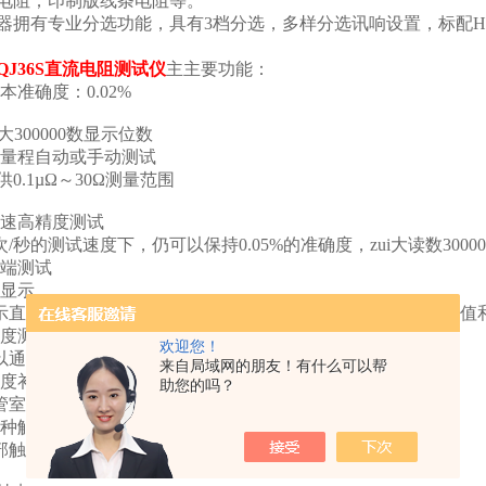
电阻；印制版线条电阻等。
拥有专业分选功能，具有3档分选，多样分选讯响设置，标配Han
QJ36S直流电阻测试仪
主主要功能：
基本准确度：0.02%
i大300000数显示位数
四量程自动或手动测试
0.1µΩ～30Ω测量范围
速高精度测试
次/秒的测试速度下，仍可以保持0.05%的准确度，zui大读数3000
端测试
显示
直读测试值的同时可显示补偿的温度值、温度补偿后的电阻值和分
度测试功能
欢迎您！
通过外接Pt电阻进行温度测试。
来自局域网的朋友！有什么可以帮
度补偿功能
助您的吗？
室温多少，可以补偿到您温度下的电阻值。
种触发方式
触发、手动触发、外部触发和远程触发。