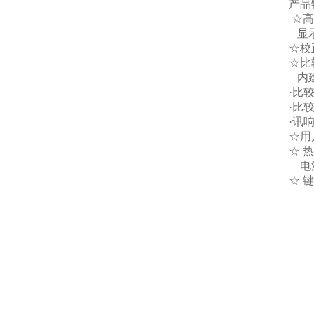
产品
☆高
显示
☆校
☆比
内建
·比
·比
·讯
☆用
☆ 
电流
☆ 