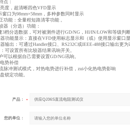
特点：
亮度，超清晰四色VFD显示
窗口为98mm×58mm，多种参数同时显示
正功能：全量程短路清零功能 。
较器（分选）功能：
3档分选数据，可对被测件进行GD/NG，HI/IN/LOW和等级判
较器功能显示：直接在VFD使用标志显示和（或）使用显示窗口
较器输出：可通过Handler接口、RS232C或IEEE-488接口输出
响：可设置所有比较器结果讯响开关。
户可以根据自己需要设置GD/NG讯响。
热电势补偿
脉冲测试模式，对热电势进行补偿，zui小化热电势影响
键盘锁定功能。
产品：
您的单位：