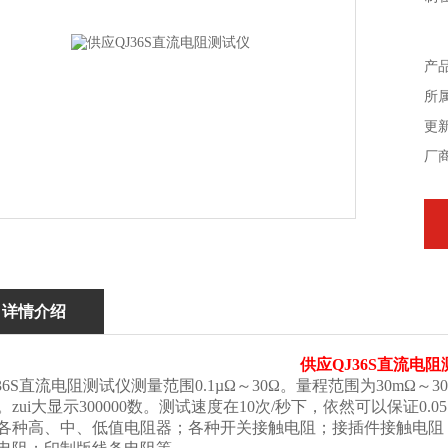
产
所
更新
厂
详情介绍
供应QJ36S直流电阻
36S直流电阻测试仪测量范围0.1µΩ～30Ω。量程范围为30mΩ
。zui大显示300000数。测试速度在10次/秒下，依然可以保证0
各种高、中、低值电阻器；各种开关接触电阻；接插件接触电阻