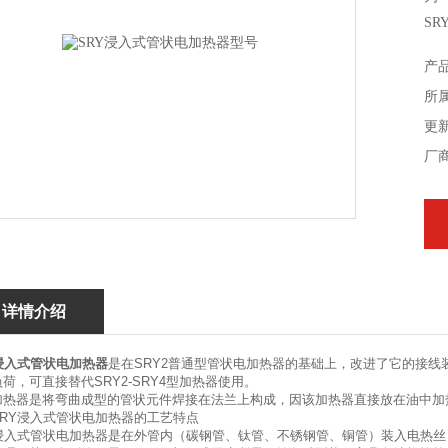
SR
产
所
更新
厂
详情介绍
浸入式管状电加热器
是在SRY2普通型管状电加热器的基础上，改进了它的接
荷，可直接替代SRY2-SRY4型加热器使用。
加热器是将弯曲成型的管状元件焊接在法兰上构成，因该加热器直接放在油中加
SRY浸入式管状电加热器的工艺特点
Y浸入式管状电加热器是在外管内（碳钢管、钛管、不锈钢管、铜管）装入电热