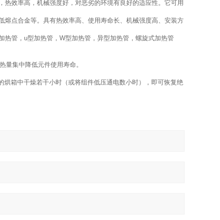
，热效率高，机械强度好，对恶劣的环境有良好的适应性。它可用
低熔点合金等。具有热效率高、使用寿命长、机械强度高、安装方
加热管，u型加热管，W型加热管，异型加热管，螺旋式加热管
止热量集中降低元件使用寿命。
左右的烘箱中干燥若干小时（或将组件低压通电数小时），即可恢复绝