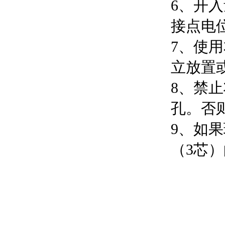
6、开入
接点电
7、使
立放置
8、禁
孔。否
9、如
（3芯