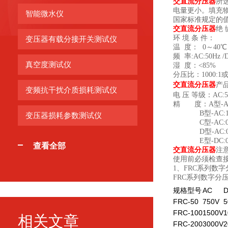
交直流分压器
所
电量更小。填充
智能微水仪
国家标准规定的
交直流分压器
绝
环 境 条 件：
变压器有载分接开关测试仪
温 度： 0～40
频 率:AC:50Hz /
真空度测试仪
湿 度：<85%
分压比：1000:1
交直流分压器
产
变频抗干扰介质损耗测试仪
电 压 等级：AC:50-
精 度：A型-AC:1
B型-AC:1.0%
变压器损耗参数测试仪
C型-AC:0.5%
D型-AC
E型-DC:0.2%
查看全部
交直流分压器
注
使用前必须检查
1、FRC系列数
FRC系列数字分
规格型号
AC
FRC-50
750V
5
FRC-100
1500V
1
相关文章
FRC-200
3000V
2