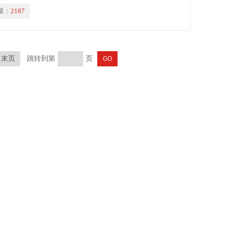
量：
2187
末页
跳转到第
页