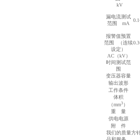
kV
漏电流测试
0
范围
mA
报警值预置
范围
（连续
0
设定）
AC
（
kV
）
时间测试范
围
变压器容量
输出波形
工作条件
体积
3
（
mm
）
重
量
供电电源
附
件
我们的质量方
品和服务。