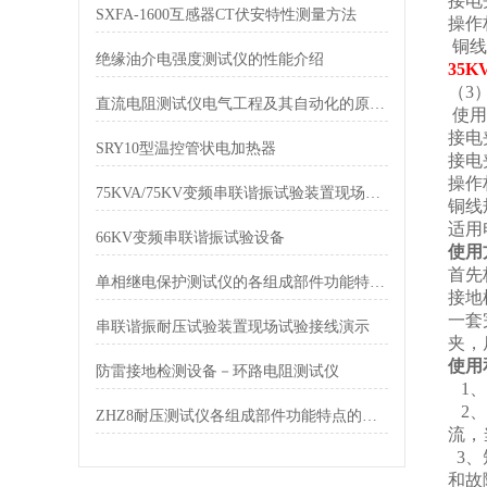
接电
SXFA-1600互感器CT伏安特性测量方法
操作
铜线
绝缘油介电强度测试仪的性能介绍
35
（3
直流电阻测试仪电气工程及其自动化的原则和设计思想
使用
接电
SRY10型温控管状电加热器
接电
操作
75KVA/75KV变频串联谐振试验装置现场试验操作规程
铜线
适用
66KV变频串联谐振试验设备
使用
首先
单相继电保护测试仪的各组成部件功能特点分享
接地
一套
串联谐振耐压试验装置现场试验接线演示
夹，
使用
防雷接地检测设备－环路电阻测试仪
1、
2、
ZHZ8耐压测试仪各组成部件功能特点的专业阐释与分享
流，
3、
和故