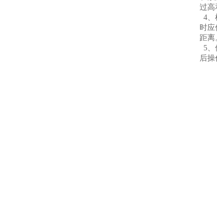
过高
4、
时应
距离
5、
后操