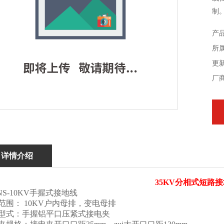
制
产
所属
更新
厂
详情介绍
35KV分相式短路
NS-10KV手握式接地线
范围： 10KV户内母排，变电母排
型式：手握铝平口压紧式接电夹