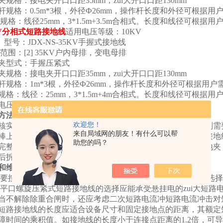
夹规格：接电夹开口口距35mm，zui大开口口距130mm
杆规格：0.5m*3根，外径Ф26mm，操作杆长度和外径可根据用
规格：线径25mm，3*1.5m+3.5m合相式。长度和线径可根据
KV分相式短路接地线
适用电压等级：10KV
） 型号：JDX-NS-35KV手握式接地线
范围：[2] 35KV户内母排，变电母排
夹型式：手握压紧式
夹规格：接电夹开口口距35mm，zui大开口口距130mm
杆规格：1m*3根，外径Ф26mm，操作杆长度和外径可根据用户
规格：线径：25mm，3*1.5m+4m合相式。长度和线径可根据
电压等级：35KV
方法：
欢迎您！
核实接地棒的电压等级与操作设备的电压等级是否*。如果*则
来自局域网的朋友！有什么可以帮
棒上的接电夹（接电夹有固定式和活动式）相应位置上，将接地
助您的吗？
完整的接地线。
安装好后要挂接地线，挂接地线时先连结接地夹
后拆接地夹。
和维护说明：
要按安全工作规程要求正确选择短路接地线悬挂数量，正确选择
平口螺旋压紧式短路接地线的选择应能承受悬挂电的zui大短路电
当不解除除重合闸时，还应考虑二次短路电流冲短路电流冲击对
短路接地线的长度应适合设备尺寸和固定接地点的距离，
其额定
障时间的乘积值。如接地线的长度小于连接点距离的1.2倍，可