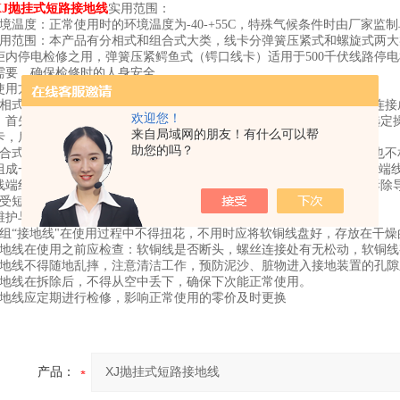
XJ抛挂式短路接地线
实用范围：
环境温度：正常使用时的环境温度为-40-+55C，特殊气候条件时由厂家
适用范围：本产品有分相式和组合式大类，线卡分弹簧压紧式和螺旋式两
柜内停电检修之用，弹簧压紧鳄鱼式（锷口线卡）适用于500千伏线路停
需要，确保检修时的人身安全。
使用方法：
分相式：“接地线"每套三组，每组由导线端线卡、短路线和接地端线卡连
欢迎您！
，首先将接地端线卡，紧固在接地极上，然后按停电线路电压等级，选定
来自局域网的朋友！有什么可以帮
卡，后拆除接地端线卡。
助您的吗？
组合式：“接地线"由于电压等级不同，线卡组合形式及数量、导线长短也
组成一份“接地线"。使用时按规程规定先验电，确认已停电后，将接地端
线端线卡分别挂在导线上。（操作棒有固定式和折叠式）拆除时应先拆除
经受短路电流后，接地线应做报废处理。
维护与保养：
每组“接地线"在使用过程中不得扭花，不用时应将软铜线盘好，存放在干
接地线在使用之前应检查：软铜线是否断头，螺丝连接处有无松动，软铜
接地线不得随地乱摔，注意清洁工作，预防泥沙、脏物进入接地装置的孔
接地线在拆除后，不得从空中丢下，确保下次能正常使用。
接地线应定期进行检修，影响正常使用的零价及时更换
产品：