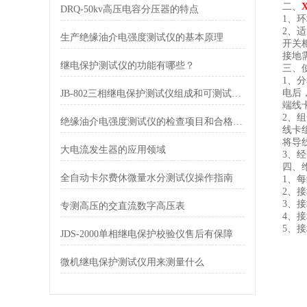
二、
DRQ-50kv高压电容分压器的特点
1、
2、
生产绝缘油介电强度测试仪的基本原理
开关
接地
继电保护测试仪的功能有哪些？
三、
1、
电后
JB-802三相继电保护测试仪组成和可测试项目介绍
端线
2、
绝缘油介电强度测试仪的检查项目和合格标准
线卡
将导
大电流发生器的应用领域
3、
四、
全自动卡尔费休微量水分测试仪操作指南
1、
2、
3、
专测高压的交直流数字高压表
4、
5、
JDS-2000单相继电保护校验仪售后有保障
微机继电保护测试仪用来测量什么