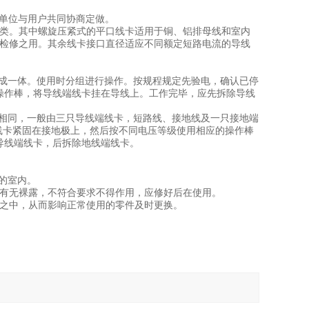
监制单位与用户共同协商定做。
大类。其中螺旋压紧式的平口线卡适用于铜、铝排母线和室内
电检修之用。其余线卡接口直径适应不同额定短路电流的导线
接成一体。使用时分组进行操作。按规程规定先验电，确认已停
操作棒，将导线端线卡挂在导线上。工作完毕，应先拆除导线
不相同，一般由三只导线端线卡，短路线、接地线及一只接地端
线卡紧固在接地极上，然后按不同电压等级使用相应的操作棒
导线端线卡，后拆除地线端线卡。
燥的室内。
线有无裸露，不符合要求不得作用，应修好后在使用。
隙之中，从而影响正常使用的零件及时更换。