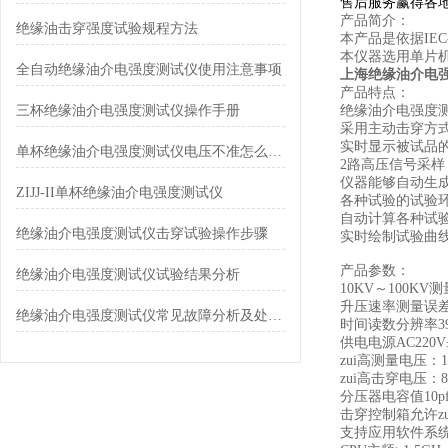
售后服务赢得各
产品简介：
绝缘油击穿强度试验规程方法
本产品是依据IE
本仪器选用单片
全自动绝缘油介电强度测试仪使用注意事项
上海绝缘油介电
产品特点：
三杯绝缘油介电强度测试仪操作手册
绝缘油介电强度
采用主动击穿方
实时显示被试品
单杯绝缘油介电强度测试仪电压不准怎么办？
2路高压信号采
仪器能够自动生成
ZIJJ-II单杯绝缘油介电强度测试仪
各种试验的试验
自动计算各种试
绝缘油介电强度测试仪击穿试验操作步骤
实时绘制试验曲
产品参数：
绝缘油介电强度测试仪试验结果分析
10KV～100KV测
升压速率测量误差
绝缘油介电强度测试仪常见故障分析及处理方法
时间读数分辨率39
供电电源AC220V±
zui高测量电压：1
zui高击穿电压：8
分压器电容值10pf，
击穿控制箱允许zu
支持应用软件系