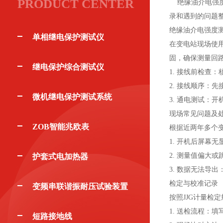
PRODUCT CENTER
绝缘油介电强度
录和遇到的问题
绝缘油介电强度
单相继电保护测试仪
在变电站现场使
固，确保测量回
继电保护综合测试仪
1. 接线前检
2. 接线顺序：
微机继电保护测试系统
3. 通电测试：
现场常见问题及
ZOB智能兆欧表
根据近两年多个
1. 开机后屏幕
2. 测量值偏
护套式电加热器
3. 数据无法导
检定与校准记录
变频串联谐振耐压试验装置
按照JJG计量
1. 送检流程：
短路接地线