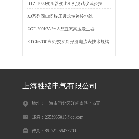
BTZ-1000变压器变比组别测试仪试验操作方法
XJ系列圆口螺旋压紧式短路接地线
ZGF-200KV/2mA型直流高压发生器
ETCR6000直流/交流钳形漏电流表技术规格
上海胜绪电气有限公司
地址：上海市闸北区江杨南路 466弄
邮箱：2653965815@qq.com
传真：86-021-56473709