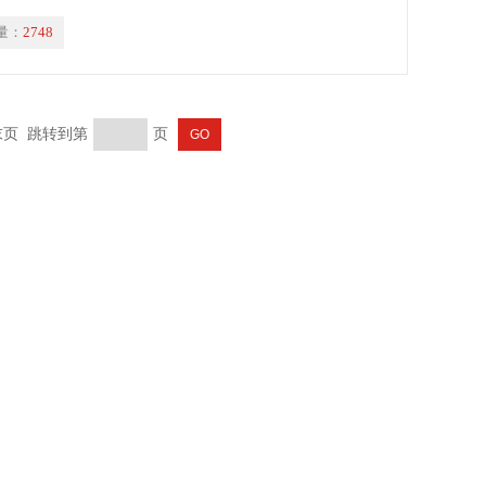
量：
2748
 末页 跳转到第
页