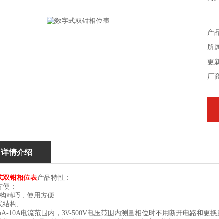
产
所
更新
厂
详情介绍
式双钳相位表
产品特性：
方便：
结构精巧，使用方便
式结构;
mA-10A电流范围内，3V-500V电压范围内测量相位时不用断开电路和更换