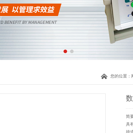
您的位置：
数
简
具
持