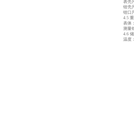
表壳尺
钳壳尺
钳口尺
4.5 
表体：
测量钳
4.6
温度：