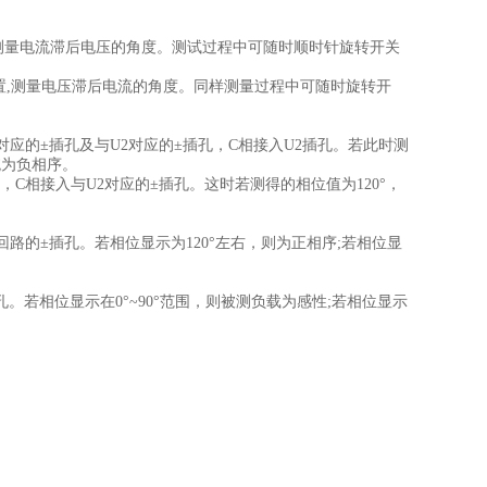
位置，测量电流滞后电压的角度。测试过程中可随时顺时针旋转开关
U2 位置,测量电压滞后电流的角度。同样测量过程中可随时旋转开
对应的±插孔及与U2对应的±插孔，C相接入U2插孔。若此时测
统为负相序。
，C相接入与U2对应的±插孔。这时若测得的相位值为120°，
回路的±插孔。若相位显示为120°左右，则为正相序;若相位显
孔。若相位显示在0°~90°范围，则被测负载为感性;若相位显示