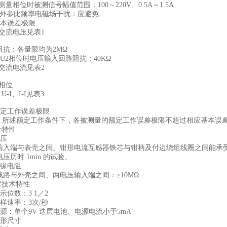
测量相位时被测信号幅值范围：100～220V、0.5A～1.5A
）外参比频率电磁场干扰：应避免
 基本误差极限
.1 交流电压见表1
阻抗：各量限均为2MΩ
-U2相位时电压输入回路阻抗：40KΩ
.2 交流电流见表2
3 相位
U-I、I-I见表3
 额定工作误差极限
2.1 所述额定工作条件下，各被测量的额定工作误差极限不超过相应基本误
全特性
压
输入端与表壳之间、钳形电流互感器铁芯与钳柄及付边绕组线圈之间能承受1000V
压历时 1min 的试验。
 绝缘电阻
线路与外壳之间、两电压输入端之间：≥10MΩ
它技术特性
 显示位数：3 1／2
 采样速率：3次/秒
 电源：单个9V 迭层电池、电源电流小于5mA
 外形尺寸