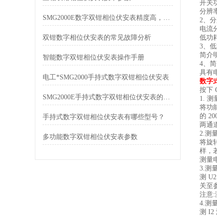
开关
分辨
SMG2000E数字双钳相位伏安表精度高，测量快
2、
电流分
双钳数字相位伏安表的常见故障分析
低功
3、
简介
智能数字双钳相位伏安表操作手册
4、
具有
电工*SMG2000手持式数字双钳相位伏安表
数字
按下
SMG2000E手持式数字双钳相位伏安表的功能表现
1. 
将功能
的 2
手持式数字双钳相位伏安表有哪些型号？
两通
2.测
多功能数字双钳相位伏安表参数
将旋
样，
测量
3.
测 
关至参
注意
4.
测 I