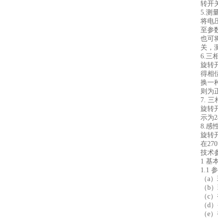
转开关
5.
将电
至参
也可将
关，测
6.
旋转
得相
换一
则为
7. 
旋转
示为
8.
旋转
在27
技术
1 基
1.1
（a）
（b）
（c）
（d）
（e