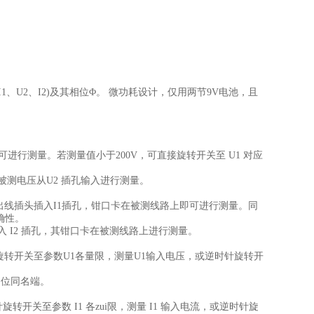
、U2、I2)及其相位Φ。 微功耗设计，仅用两节9V电池，且
即可进行测量。若测量值小于200V，可直接旋转开关至 U1 对应
被测电压从U2 插孔输入进行测量。
引出线插头插入I1插孔，钳口卡在被测线路上即可进行测量。同
确性。
入 I2 插孔，其钳口卡在被测线路上进行测量。
时针旋转开关至参数U1各量限，测量U1输入电压，或逆时针旋转开
相位同名端。
旋转开关至参数 I1 各zui限，测量 I1 输入电流，或逆时针旋