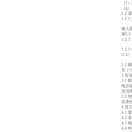
（f）
（g
1.2
1.2
输入
测U1
1.2
1.2.
U-U、
2.2
在 
3 安
3.1
耐
电压
交流电
3.2
仪表
4 其
4.1
4.2
4.3
4.4