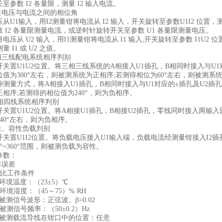
至参数 I2 各量限，测量 I2 输入电流。
测量电压与电流之间的相位角
压从U1输入，用I2测量钳将电流从 I2 输入，开关旋转至参数U1I2 
数 I2 各量限测量电流，或逆时针旋转开关至参数 U1 各量限测量电压。
电压从 U2 输入，用I1测量钳将电流从 I1 输入,开关旋转至参数 I1
量 I1 或 U2 之值。
三相三线配电系统相序判别
开关置U1U2位置。将三相三线系统的A相接入U1插孔，B相同时接入与U1
位值为300°左右，则被测系统为正相序;若测得相位为60°左右，则被测系
种测量方式，将A相接入U1插孔，B相同时接入与U1对应的±插孔及U2插孔
正相序;若测得的相位值为240°，则为负相序。
三相四线系统相序判别
开关置U1U2位置。将A相接U1插孔，B相接U2插孔，零线同时接入两输入
240°左右，则为负相序。
感性、容性负载判别
开关置U1I2位置。将负载电压接入U1输入端，负载电流经测量钳接入I2插
0°~360°范围，则被测负载为容性。
参数：
本误差
 参比工作条件
环境温度：（23±5）℃
环境湿度：（45～75）% RH
被测信号波形：正弦波、β=0.02
被测信号频率：（50±0.2）Hz
）被测载流导线在钳口中的位置：任意