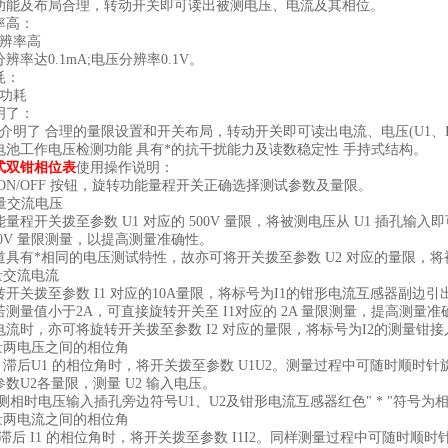
功能及布局合理，转动开关即可读出被测电压、电流及其相位。
率高：
分辨率高
辨率达0.1mA;电压分辨率0.1V。
耗：
低功耗
明了：
简介明了 合理的量限设置和开关布局，转动开关即可读出电流、电压(U1、I1
电池工作电压检测功能 具有*的抗干扰能力及读数稳定性 手持式结构。
式双钳相位表
使用操作说明：
 ON/OFF 按钮，旋转功能量程开关正确选择测试参数及量限。
测量交流电压
量程开关拨至参数 U1 对应的 500V 量限，将被测电压从 U1 插孔输入
00V 量限测量，以提高测量准确性。
道具有*相同的电压测试特性，故亦可将开关拨至参数 U2 对应的量限，将
量交流电流
转开关拨至参数 I1 对应的10A量限，将标号为I1的钳形电流互感器副边
若测量值小于2A，可直接旋转开关至 I1对应的 2A 量限测量，提高测量准
电流时，亦可将旋转开关拨至参数 I2 对应的量限，将标号为I2的测量钳接
测量两电压之间的相位角
U2 滞后U1 的相位角时，将开关拨至参数 U1U2。测量过程中可随时顺
数U2各量限，测量 U2 输入电压。
:测相时电压输入插孔旁边符号U1、U2及钳形电流互感器红色" * "符号为
测量两电流之间的相位角
2 滞后 I1 的相位角时，将开关拨至参数 I1I2。同样测量过程中可随时顺时针