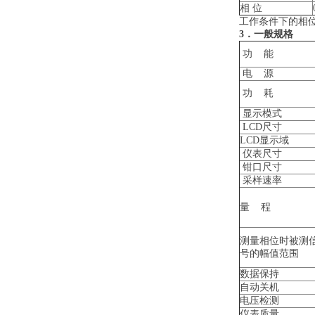
相 位
工作条件下的相位误
3
．一般规格
功 能
电 源
功 耗
显示模式
LCD尺寸
LCD显示域
仪表尺寸
钳口尺寸
采样速率
量 程
测量相位时被测
号的幅值范围
数据保持
自动关机
电压检测
仪表质量