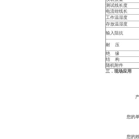
测试线长度
电流钳线长
工作温湿度
存放温湿度
输入阻抗
耐 压
绝 缘
结 构
随机附件
三．现场应用
您的
您的