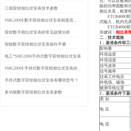
点。可以在被测
路的功率因数和
三相双钳相位伏安表技术参数
相位关系，检查
ETCR4000
SMG2000E数字双钳相位伏安表精度高，测量快
式输入，机内无高
ETCR400
双钳数字相位伏安表的常见故障分析
关键词：
相位表
二．技术规格
1
．基准条件和工
智能数字双钳相位伏安表操作手册
影响量
环境温度
电工*SMG2000手持式数字双钳相位伏安表
环境湿渡
信号波形
SMG2000E手持式数字双钳相位伏安表的功能表现
信号频率
仪表工作电压
手持式数字双钳相位伏安表有哪些型号？
外电场、磁场
被测导线位置
多功能数字双钳相位伏安表参数
2
．基准条件下基
类 别
电 压
电 流