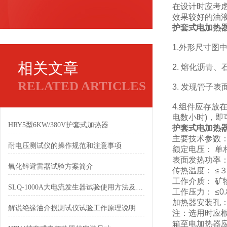
在设计时应考
效果较好的油
护套式电加热
1.外形尺寸图
相关文章
2. 熔化沥青
RELATED ARTICLES
3. 发现管子
4.组件应存放
电数小时)，即
HRY5型6KW/380V护套式加热器
护套式电加热
主要技术参数
耐电压测试仪的操作规范和注意事项
额定电压： 单相2
表面发热功率：4型
氧化锌避雷器试验方案简介
传热温度： ≤
工作介质： 矿
SLQ-1000A大电流发生器试验使用方法及注意事项
工作压力： ≤0.
加热器安装孔： 
解说绝缘油介损测试仪试验工作原理说明
注：选用时应根
箱至电加热器